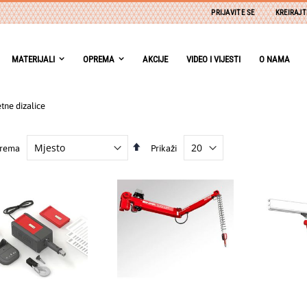
PRIJAVITE SE
KREIRAJT
MATERIJALI
OPREMA
AKCIJE
VIDEO I VIJESTI
O NAMA
ne dizalice
Postavite
prema
Prikaži
obrnuto
od
abecednog