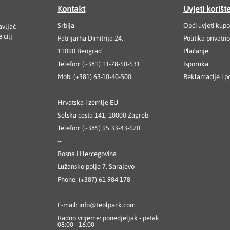
Kontakt
Uvjeti korišt
Srbija
Opći uvjeti kupo
avljač
 cilj
Patrijarha Dimitrija 24,
Politika privatno
11090 Beograd
Plaćanje
Telefon: (+381) 11-78-50-531
Isporuka
Mob: (+381) 63-10-40-500
Reklamacije i p
--
Hrvatska i zemlje EU
Selska cesta 141, 10000 Zagreb
Telefon: (+385) 95 33-43-620
--
Bosna i Hercegovina
Lužansko polje 7, Sarajevo
Phone: (+387) 61-984-178
--
E-mail:
info@teolpack.com
Radno vrijeme: ponedjeljak - petak
08:00 - 16:00