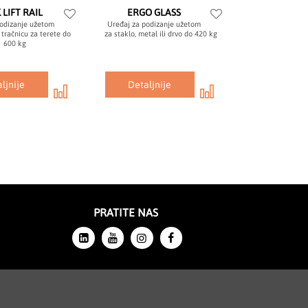
 LIFT RAIL
ERGO GLASS
podizanje užetom
Uređaj za podizanje užetom
tračnicu za terete do
za staklo, metal ili drvo do 420 kg
600 kg
ljnije
Detaljnije
pregledavate stranicu
PRATITE NAS