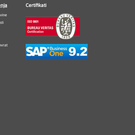
enja
Certifikati
vine
sti
ovrat