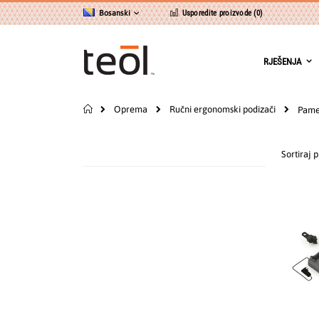
Preskoči
Jezik
Bosanski
Usporedite proizvode (
0
)
na
sadržaj
RJEŠENJA
Početna
Oprema
Ručni ergonomski podizači
Pamet
Sortiraj 