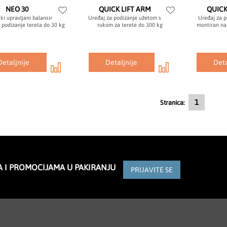
NEO 30
QUICK LIFT ARM
QUICK
ski upravljani balansir
Uređaj za podizanje užetom s
Uređaj za 
 podizanje tereta do 30 kg
rukom za terete do 300 kg
montiran na 
Detaljnije
Detaljnije
Deta
Trenutno 
1
Stranica:
A I PROMOCIJAMA U PAKIRANJU
PRIJAVITE SE