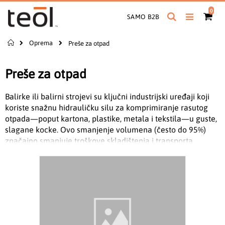
Preskoči
proiz
0
na
Pretražite
Cart
SAMO B2B
sadržaj
Početna
Oprema
Preše za otpad
Preše za otpad
Balirke ili balirni strojevi su ključni industrijski uređaji koji
koriste snažnu hidrauličku silu za komprimiranje rasutog
otpada—poput kartona, plastike, metala i tekstila—u guste,
slagane kocke. Ovo smanjenje volumena (često do 95%)
značajno smanjuje troškove skladištenja i transporta,
istovremeno povećavajući tržišnu vrijednost materijala za
recikliranje. Postoje dvije vrste balirki: vertikalne i
horizontalne. Proizvodi ih tvrtka HSM.