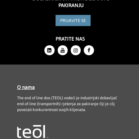
PAKIRANJU
PRIJAVITE SE
PRATITE NAS
O nama
The end of line doo (TEOL) vodeći je industrijski dobavljač
end-of-line (transportnih) rješenja za pakiranje čiji je cilj
povećati konkurentnost svojih klijenata.